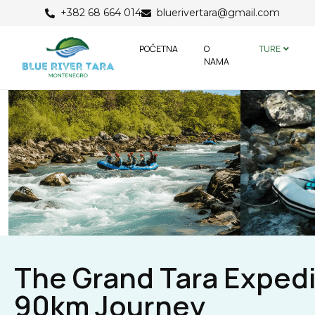
+382 68 664 014
bluerivertara@gmail.com
POČETNA
O
TURE
NAMA
The Grand Tara Expedi
90km Journey