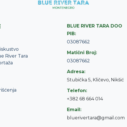
i
BLUE RIVER TARA DOO
PIB:
03087662
iskustvo
Matični Broj:
e River Tara
03087662
ortaža
Adresa:
Stubička 5, Kličevo, Nikšić
rišćenja
Telefon:
+382 68 664 014
Email:
bluerivertara@gmail.com