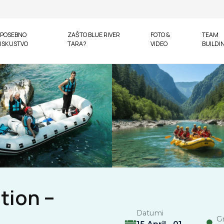
POSEBNO
ZAŠTO BLUE RIVER
FOTO &
TEAM
ISKUSTVO
TARA?
VIDEO
BUILDI
tion –
Datumi
G