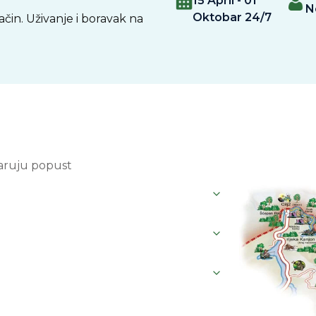
15 April - 01
N
Oktobar 24/7
čin. Uživanje i boravak na
varuju popust