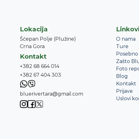
Lokacija
Linkov
Šćepan Polje (Plužine)
O nama
Crna Gora
Ture
Posebno 
Kontakt
Zašto Blu
+382 68 664 014
Foto rep
+382 67 404 303
Blog
Kontakt
Prijave
bluerivertara@gmail.com
Uslovi ko