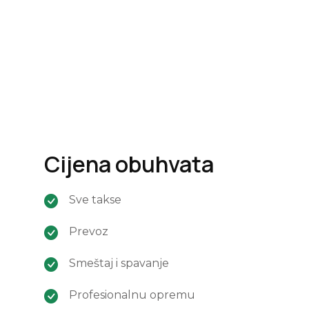
Cijena obuhvata
Sve takse
Prevoz
Smeštaj i spavanje
Profesionalnu opremu