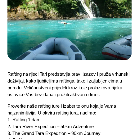
Rafting na rijeci Tari predstavlja pravi izazov i pruža vrhunski
doživljaj, kako ljubiteljima raftinga, tako i zaljubljenicima u
prirodu. Veličanstveni prijedeli kroz koje prolazi ova rijeka,
ostaviće Vas bez daha i pružiti aktivan odmor.
Proverite naše rafting ture i izaberite onu koja je Vama
najzanimljivija. U okviru rafting tura, nudimo:
1. Rafting 1 dan
2. Tara River Expedition – 50km Adventure
3. The Grand Tara Expedition – 90km Journey