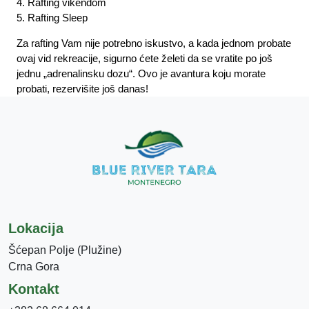
4. Rafting vikendom
5. Rafting Sleep
Za rafting Vam nije potrebno iskustvo, a kada jednom probate
ovaj vid rekreacije, sigurno ćete želeti da se vratite po još
jednu „adrenalinsku dozu“. Ovo je avantura koju morate
probati, rezervišite još danas!
Lokacija
Šćepan Polje (Plužine)
Crna Gora
Kontakt