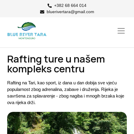
+382 68 664 014
bluerivertara@gmail.com
Rafting ture u našem
kompleks centru
Rafting na Tari, kao sport, iz dana u dan dobija sve vjeću
popularnost zbog adrenalina, zabave i druženja. Rijeka je
savršena za splavarenje - zbog nagiba i mnogih brzaka koje
ova rijeka drži.